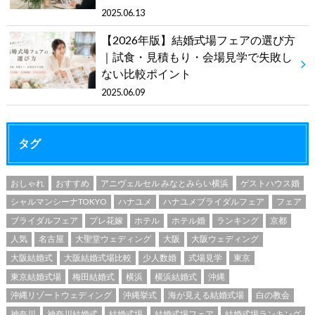
2025.06.13
【2026年版】結婚式場フェアの選び方
｜試食・見積もり・会場見学で失敗し
ない比較ポイント
2025.06.09
タグ
おしゃれ
おすすめ
アニヴェルセル みなとみらい横浜
ゲストハウス婚
シャルマンシーナTOKYO
ハナユメ
ハナユメブライダルフェア
フェア
ブライダルフェア
プレ花嫁
ホテル
ホテル婚
ランキング
京都
人気
名古屋
大聖堂ウェディング
大阪
大阪ウェディング
大阪結婚式
大阪結婚式場比較
少人数婚
式場見学
東京
東京結婚式場
梅田結婚式
横浜
横浜結婚式
沖縄
沖縄リゾートウェディング
沖縄挙式
海が見える結婚式場
白の教会
神奈川
神奈川結婚式
結婚式場
結婚式場フェア
結婚式場ランキング