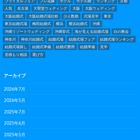
ブライダルフェア
プレ花嫁
ホテル
ホテル婚
ランキング
京都
人気
名古屋
大聖堂ウェディング
大阪
大阪ウェディング
大阪結婚式
大阪結婚式場比較
少人数婚
式場見学
東京
東京結婚式場
梅田結婚式
横浜
横浜結婚式
沖縄
沖縄リゾートウェディング
沖縄挙式
海が見える結婚式場
白の教会
神奈川
神奈川結婚式
結婚式場
結婚式場フェア
結婚式場ランキング
結婚式場探し
結婚式準備
結婚式費用
結婚準備
見学
見積もり相談
選び方
アーカイブ
2026年7月
2026年5月
2025年7月
2025年6月
2025年5月