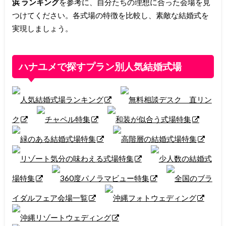
浜 ランキング
を参考に、自分たちの理想に合った会場を見
つけてください。各式場の特徴を比較し、素敵な結婚式を
実現しましょう。
ハナユメで探すプラン別人気結婚式場
人気結婚式場ランキング
無料相談デスク 直リン
ク
チャペル特集
和装が似合う式場特集
緑のある結婚式場特集
高階層の結婚式場特集
リゾート気分の味わえる式場特集
少人数の結婚式
場特集
360度パノラマビュー特集
全国のブラ
イダルフェア会場一覧
沖縄フォトウェディング
沖縄リゾートウェディング