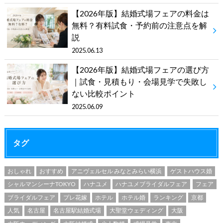
【2026年版】結婚式場フェアの料金は
無料？有料試食・予約前の注意点を解
説
2025.06.13
【2026年版】結婚式場フェアの選び方
｜試食・見積もり・会場見学で失敗し
ない比較ポイント
2025.06.09
タグ
おしゃれ
おすすめ
アニヴェルセル みなとみらい横浜
ゲストハウス婚
シャルマンシーナTOKYO
ハナユメ
ハナユメブライダルフェア
フェア
ブライダルフェア
プレ花嫁
ホテル
ホテル婚
ランキング
京都
人気
名古屋
名古屋駅結婚式場
大聖堂ウェディング
大阪