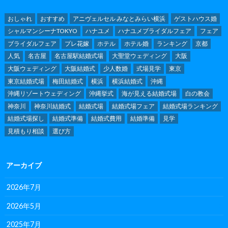
おしゃれ
おすすめ
アニヴェルセル みなとみらい横浜
ゲストハウス婚
シャルマンシーナTOKYO
ハナユメ
ハナユメブライダルフェア
フェア
ブライダルフェア
プレ花嫁
ホテル
ホテル婚
ランキング
京都
人気
名古屋
名古屋駅結婚式場
大聖堂ウェディング
大阪
大阪ウェディング
大阪結婚式
少人数婚
式場見学
東京
東京結婚式場
梅田結婚式
横浜
横浜結婚式
沖縄
沖縄リゾートウェディング
沖縄挙式
海が見える結婚式場
白の教会
神奈川
神奈川結婚式
結婚式場
結婚式場フェア
結婚式場ランキング
結婚式場探し
結婚式準備
結婚式費用
結婚準備
見学
見積もり相談
選び方
アーカイブ
2026年7月
2026年5月
2025年7月