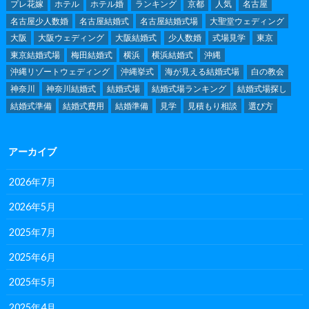
プレ花嫁
ホテル
ホテル婚
ランキング
京都
人気
名古屋
名古屋少人数婚
名古屋結婚式
名古屋結婚式場
大聖堂ウェディング
大阪
大阪ウェディング
大阪結婚式
少人数婚
式場見学
東京
東京結婚式場
梅田結婚式
横浜
横浜結婚式
沖縄
沖縄リゾートウェディング
沖縄挙式
海が見える結婚式場
白の教会
神奈川
神奈川結婚式
結婚式場
結婚式場ランキング
結婚式場探し
結婚式準備
結婚式費用
結婚準備
見学
見積もり相談
選び方
アーカイブ
2026年7月
2026年5月
2025年7月
2025年6月
2025年5月
2025年4月