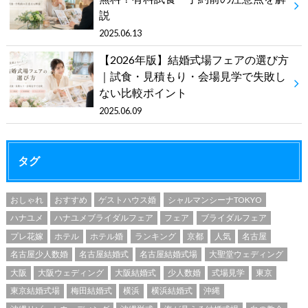
説
2025.06.13
【2026年版】結婚式場フェアの選び方
｜試食・見積もり・会場見学で失敗し
ない比較ポイント
2025.06.09
タグ
おしゃれ
おすすめ
ゲストハウス婚
シャルマンシーナTOKYO
ハナユメ
ハナユメブライダルフェア
フェア
ブライダルフェア
プレ花嫁
ホテル
ホテル婚
ランキング
京都
人気
名古屋
名古屋少人数婚
名古屋結婚式
名古屋結婚式場
大聖堂ウェディング
大阪
大阪ウェディング
大阪結婚式
少人数婚
式場見学
東京
東京結婚式場
梅田結婚式
横浜
横浜結婚式
沖縄