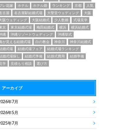
プレ花嫁
ホテル
ホテル婚
ランキング
京都
人気
名古屋
名古屋駅結婚式場
大聖堂ウェディング
大阪
大阪ウェディング
大阪結婚式
少人数婚
式場見学
東京
東京結婚式場
梅田結婚式
横浜
横浜結婚式
沖縄
沖縄リゾートウェディング
沖縄挙式
海が見える結婚式場
白の教会
神奈川
神奈川結婚式
結婚式場
結婚式場フェア
結婚式場ランキング
結婚式場探し
結婚式準備
結婚式費用
結婚準備
見学
見積もり相談
選び方
アーカイブ
2026年7月
2026年5月
2025年7月