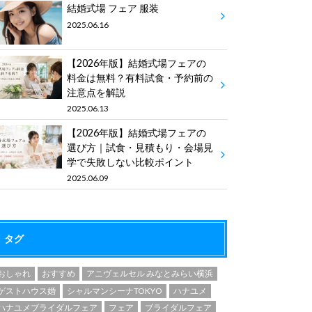
結婚式場 フェア 服装
2025.06.16
【2026年版】結婚式場フェアの
料金は無料？有料試食・予約前の
注意点を解説
2025.06.13
【2026年版】結婚式場フェアの
選び方｜試食・見積もり・会場見
学で失敗しない比較ポイント
2025.06.09
タグ
おしゃれ
おすすめ
アニヴェルセル みなとみらい横浜
ゲストハウス婚
シャルマンシーナTOKYO
ハナユメ
ハナユメブライダルフェア
フェア
ブライダルフェア