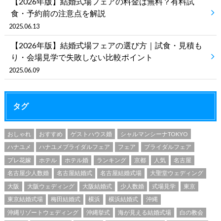
【2026年版】結婚式場フェアの料金は無料？有料試
食・予約前の注意点を解説
2025.06.13
【2026年版】結婚式場フェアの選び方｜試食・見積も
り・会場見学で失敗しない比較ポイント
2025.06.09
タグ
おしゃれ
おすすめ
ゲストハウス婚
シャルマンシーナTOKYO
ハナユメ
ハナユメブライダルフェア
フェア
ブライダルフェア
プレ花嫁
ホテル
ホテル婚
ランキング
京都
人気
名古屋
名古屋少人数婚
名古屋結婚式
名古屋結婚式場
大聖堂ウェディング
大阪
大阪ウェディング
大阪結婚式
少人数婚
式場見学
東京
東京結婚式場
梅田結婚式
横浜
横浜結婚式
沖縄
沖縄リゾートウェディング
沖縄挙式
海が見える結婚式場
白の教会