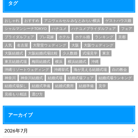
タグ
おしゃれ
おすすめ
アニヴェルセル みなとみらい横浜
ゲストハウス婚
シャルマンシーナTOKYO
ハナユメ
ハナユメブライダルフェア
フェア
ブライダルフェア
プレ花嫁
ホテル
ホテル婚
ランキング
京都
人気
名古屋
大聖堂ウェディング
大阪
大阪ウェディング
大阪結婚式
大阪結婚式場比較
少人数婚
式場見学
東京
東京結婚式場
梅田結婚式
横浜
横浜結婚式
沖縄
沖縄リゾートウェディング
沖縄挙式
海が見える結婚式場
白の教会
神奈川
神奈川結婚式
結婚式場
結婚式場フェア
結婚式場ランキング
結婚式場探し
結婚式準備
結婚式費用
結婚準備
見学
見積もり相談
選び方
アーカイブ
2026年7月