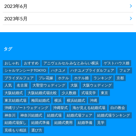
2023年6月
2023年5月
タグ
おしゃれ
おすすめ
アニヴェルセル みなとみらい横浜
ゲストハウス婚
シャルマンシーナTOKYO
ハナユメ
ハナユメブライダルフェア
フェア
ブライダルフェア
プレ花嫁
ホテル
ホテル婚
ランキング
京都
人気
名古屋
大聖堂ウェディング
大阪
大阪ウェディング
大阪結婚式
大阪結婚式場比較
少人数婚
式場見学
東京
東京結婚式場
梅田結婚式
横浜
横浜結婚式
沖縄
沖縄リゾートウェディング
沖縄挙式
海が見える結婚式場
白の教会
神奈川
神奈川結婚式
結婚式場
結婚式場フェア
結婚式場ランキング
結婚式場探し
結婚式準備
結婚式費用
結婚準備
見学
見積もり相談
選び方