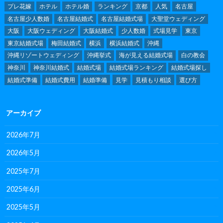
プレ花嫁
ホテル
ホテル婚
ランキング
京都
人気
名古屋
名古屋少人数婚
名古屋結婚式
名古屋結婚式場
大聖堂ウェディング
大阪
大阪ウェディング
大阪結婚式
少人数婚
式場見学
東京
東京結婚式場
梅田結婚式
横浜
横浜結婚式
沖縄
沖縄リゾートウェディング
沖縄挙式
海が見える結婚式場
白の教会
神奈川
神奈川結婚式
結婚式場
結婚式場ランキング
結婚式場探し
結婚式準備
結婚式費用
結婚準備
見学
見積もり相談
選び方
アーカイブ
2026年7月
2026年5月
2025年7月
2025年6月
2025年5月