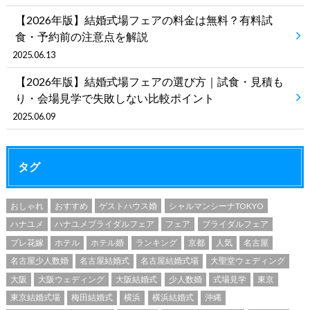
【2026年版】結婚式場フェアの料金は無料？有料試
食・予約前の注意点を解説
2025.06.13
【2026年版】結婚式場フェアの選び方｜試食・見積も
り・会場見学で失敗しない比較ポイント
2025.06.09
タグ
おしゃれ
おすすめ
ゲストハウス婚
シャルマンシーナTOKYO
ハナユメ
ハナユメブライダルフェア
フェア
ブライダルフェア
プレ花嫁
ホテル
ホテル婚
ランキング
京都
人気
名古屋
名古屋少人数婚
名古屋結婚式
名古屋結婚式場
大聖堂ウェディング
大阪
大阪ウェディング
大阪結婚式
少人数婚
式場見学
東京
東京結婚式場
梅田結婚式
横浜
横浜結婚式
沖縄