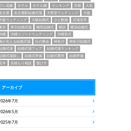
プレ花嫁
ホテル
ホテル婚
ランキング
京都
人気
名古屋
名古屋駅結婚式場
大聖堂ウェディング
大阪
大阪ウェディング
大阪結婚式
少人数婚
式場見学
東京
東京結婚式場
梅田結婚式
横浜
横浜結婚式
沖縄
沖縄リゾートウェディング
沖縄挙式
海が見える結婚式場
白の教会
神奈川
神奈川結婚式
結婚式場
結婚式場フェア
結婚式場ランキング
結婚式場探し
結婚式準備
結婚式費用
結婚準備
見学
見積もり相談
選び方
アーカイブ
2026年7月
2026年5月
2025年7月