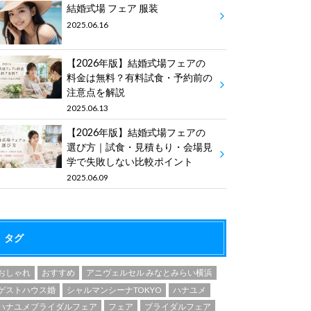
結婚式場 フェア 服装
2025.06.16
【2026年版】結婚式場フェアの
料金は無料？有料試食・予約前の
注意点を解説
2025.06.13
【2026年版】結婚式場フェアの
選び方｜試食・見積もり・会場見
学で失敗しない比較ポイント
2025.06.09
タグ
おしゃれ
おすすめ
アニヴェルセル みなとみらい横浜
ゲストハウス婚
シャルマンシーナTOKYO
ハナユメ
ハナユメブライダルフェア
フェア
ブライダルフェア