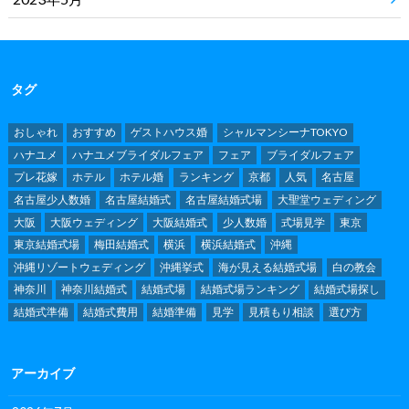
タグ
おしゃれ
おすすめ
ゲストハウス婚
シャルマンシーナTOKYO
ハナユメ
ハナユメブライダルフェア
フェア
ブライダルフェア
プレ花嫁
ホテル
ホテル婚
ランキング
京都
人気
名古屋
名古屋少人数婚
名古屋結婚式
名古屋結婚式場
大聖堂ウェディング
大阪
大阪ウェディング
大阪結婚式
少人数婚
式場見学
東京
東京結婚式場
梅田結婚式
横浜
横浜結婚式
沖縄
沖縄リゾートウェディング
沖縄挙式
海が見える結婚式場
白の教会
神奈川
神奈川結婚式
結婚式場
結婚式場ランキング
結婚式場探し
結婚式準備
結婚式費用
結婚準備
見学
見積もり相談
選び方
アーカイブ