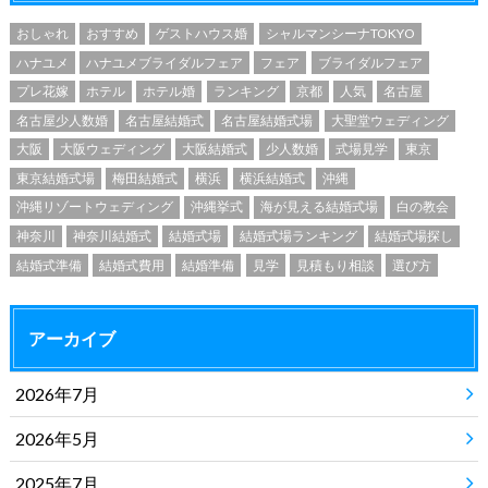
おしゃれ
おすすめ
ゲストハウス婚
シャルマンシーナTOKYO
ハナユメ
ハナユメブライダルフェア
フェア
ブライダルフェア
プレ花嫁
ホテル
ホテル婚
ランキング
京都
人気
名古屋
名古屋少人数婚
名古屋結婚式
名古屋結婚式場
大聖堂ウェディング
大阪
大阪ウェディング
大阪結婚式
少人数婚
式場見学
東京
東京結婚式場
梅田結婚式
横浜
横浜結婚式
沖縄
沖縄リゾートウェディング
沖縄挙式
海が見える結婚式場
白の教会
神奈川
神奈川結婚式
結婚式場
結婚式場ランキング
結婚式場探し
結婚式準備
結婚式費用
結婚準備
見学
見積もり相談
選び方
アーカイブ
2026年7月
2026年5月
2025年7月