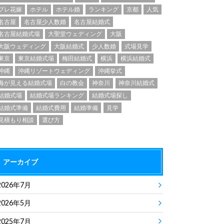
プレ花嫁
ホテル
ホテル婚
ランキング
京都
人気
名古屋
名古屋少人数婚
名古屋結婚式
名古屋結婚式場
大聖堂ウェディング
大阪
大阪ウェディング
大阪結婚式
少人数婚
式場見学
東京
東京結婚式場
梅田結婚式
横浜
横浜結婚式
沖縄
沖縄リゾートウェディング
沖縄挙式
海が見える結婚式場
白の教会
神奈川
神奈川結婚式
結婚式場
結婚式場ランキング
結婚式場探し
結婚式準備
結婚式費用
結婚準備
見学
見積もり相談
選び方
アーカイブ
2026年7月
2026年5月
2025年7月