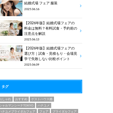
結婚式場 フェア 服装
2025.06.16
【2026年版】結婚式場フェアの
料金は無料？有料試食・予約前の
注意点を解説
2025.06.13
【2026年版】結婚式場フェアの
選び方｜試食・見積もり・会場見
学で失敗しない比較ポイント
2025.06.09
タグ
おしゃれ
おすすめ
ゲストハウス婚
シャルマンシーナTOKYO
ハナユメ
ハナユメブライダルフェア
フェア
ブライダルフェア