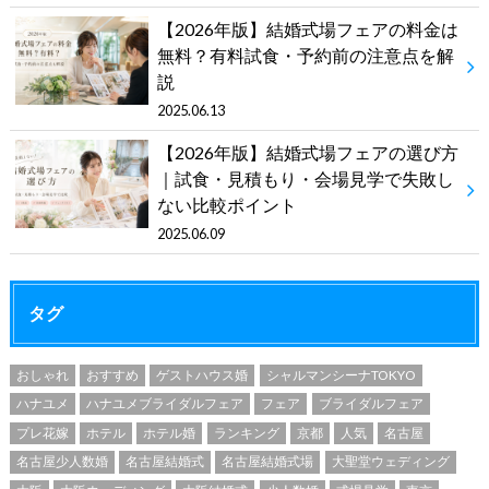
【2026年版】結婚式場フェアの料金は
無料？有料試食・予約前の注意点を解
説
2025.06.13
【2026年版】結婚式場フェアの選び方
｜試食・見積もり・会場見学で失敗し
ない比較ポイント
2025.06.09
タグ
おしゃれ
おすすめ
ゲストハウス婚
シャルマンシーナTOKYO
ハナユメ
ハナユメブライダルフェア
フェア
ブライダルフェア
プレ花嫁
ホテル
ホテル婚
ランキング
京都
人気
名古屋
名古屋少人数婚
名古屋結婚式
名古屋結婚式場
大聖堂ウェディング