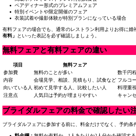
ペアディナー形式のプレミアムフェア
特別イベントや限定開催のフェア
衣装試着や撮影体験が特別プランになっている場合
有料フェアの場合でも、通常のレストラン利用よりお得に婚
有料」
といった表記を必ず確認しましょう。
無料フェアと有料フェアの違い
項目
無料フェア
参加費
無料のことが多い
数千円
内容
会場見学、相談、見積もり、試食など
フルコ
向いている人
初めて見学する人、比較したい人
料理重
注意点
人気日は予約が埋まりやすい
キャン
ブライダルフェアの料金で確認したい
ブライダルフェアに参加する前に、料金だけでなく、予約条
料金欄：
無料か有料か、1人あたりか2人分かを確認する