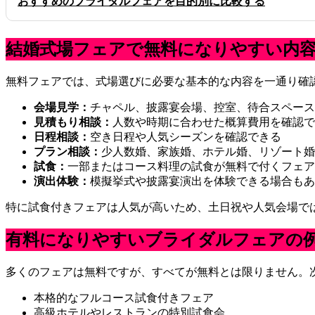
おすすめのブライダルフェアを目的別に比較する
結婚式場フェアで無料になりやすい内
無料フェアでは、式場選びに必要な基本的な内容を一通り確
会場見学：
チャペル、披露宴会場、控室、待合スペース
見積もり相談：
人数や時期に合わせた概算費用を確認で
日程相談：
空き日程や人気シーズンを確認できる
プラン相談：
少人数婚、家族婚、ホテル婚、リゾート婚
試食：
一部またはコース料理の試食が無料で付くフェア
演出体験：
模擬挙式や披露宴演出を体験できる場合もあ
特に試食付きフェアは人気が高いため、土日祝や人気会場で
有料になりやすいブライダルフェアの
多くのフェアは無料ですが、すべてが無料とは限りません。
本格的なフルコース試食付きフェア
高級ホテルやレストランの特別試食会