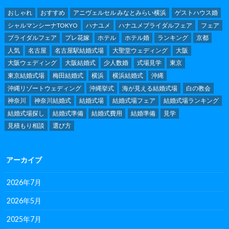
おしゃれ
おすすめ
アニヴェルセル みなとみらい横浜
ゲストハウス婚
シャルマンシーナTOKYO
ハナユメ
ハナユメブライダルフェア
フェア
ブライダルフェア
プレ花嫁
ホテル
ホテル婚
ランキング
京都
人気
名古屋
名古屋駅結婚式場
大聖堂ウェディング
大阪
大阪ウェディング
大阪結婚式
少人数婚
式場見学
東京
東京結婚式場
梅田結婚式
横浜
横浜結婚式
沖縄
沖縄リゾートウェディング
沖縄挙式
海が見える結婚式場
白の教会
神奈川
神奈川結婚式
結婚式場
結婚式場フェア
結婚式場ランキング
結婚式場探し
結婚式準備
結婚式費用
結婚準備
見学
見積もり相談
選び方
アーカイブ
2026年7月
2026年5月
2025年7月