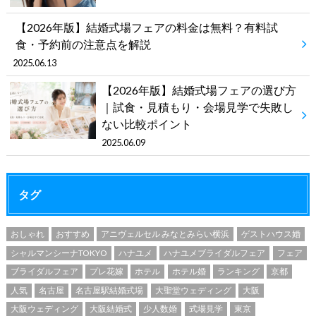
【2026年版】結婚式場フェアの料金は無料？有料試
食・予約前の注意点を解説
2025.06.13
【2026年版】結婚式場フェアの選び方
｜試食・見積もり・会場見学で失敗し
ない比較ポイント
2025.06.09
タグ
おしゃれ
おすすめ
アニヴェルセル みなとみらい横浜
ゲストハウス婚
シャルマンシーナTOKYO
ハナユメ
ハナユメブライダルフェア
フェア
ブライダルフェア
プレ花嫁
ホテル
ホテル婚
ランキング
京都
人気
名古屋
名古屋駅結婚式場
大聖堂ウェディング
大阪
大阪ウェディング
大阪結婚式
少人数婚
式場見学
東京