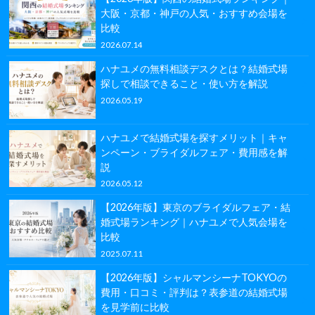
大阪・京都・神戸の人気・おすすめ会場を
比較
2026.07.14
ハナユメの無料相談デスクとは？結婚式場
探しで相談できること・使い方を解説
2026.05.19
ハナユメで結婚式場を探すメリット｜キャ
ンペーン・ブライダルフェア・費用感を解
説
2026.05.12
【2026年版】東京のブライダルフェア・結
婚式場ランキング｜ハナユメで人気会場を
比較
2025.07.11
【2026年版】シャルマンシーナTOKYOの
費用・口コミ・評判は？表参道の結婚式場
を見学前に比較