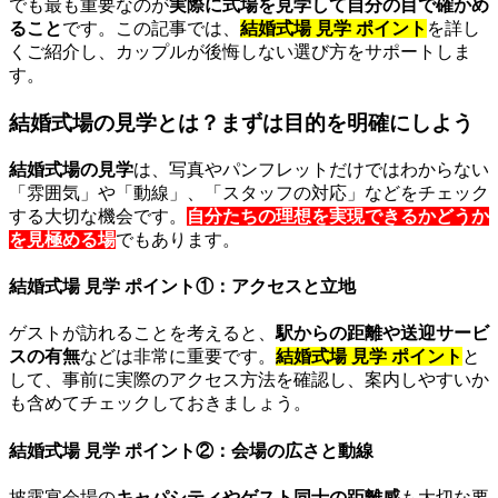
でも最も重要なのが
実際に式場を見学して自分の目で確かめ
ること
です。この記事では、
結婚式場 見学 ポイント
を詳し
くご紹介し、カップルが後悔しない選び方をサポートしま
す。
結婚式場の見学とは？まずは目的を明確にしよう
結婚式場の見学
は、写真やパンフレットだけではわからない
「雰囲気」や「動線」、「スタッフの対応」などをチェック
する大切な機会です。
自分たちの理想を実現できるかどうか
を見極める場
でもあります。
結婚式場 見学 ポイント①：アクセスと立地
ゲストが訪れることを考えると、
駅からの距離や送迎サービ
スの有無
などは非常に重要です。
結婚式場 見学 ポイント
と
して、事前に実際のアクセス方法を確認し、案内しやすいか
も含めてチェックしておきましょう。
結婚式場 見学 ポイント②：会場の広さと動線
披露宴会場の
キャパシティやゲスト同士の距離感
も大切な要