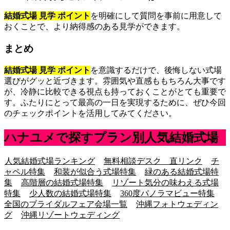
結婚式場 見学 ポイント
を明確にして質問を事前に用意して
おくことで、より納得感のある見学ができます。
まとめ
結婚式場 見学 ポイント
を意識するだけで、後悔しない式場
選びがグッと近づきます。雰囲気や直感ももちろん大事です
が、冷静に比較できる視点も持っておくことがとても重要で
す。ふたりにとって最高の一日を実現するために、ぜひ今回
のチェックポイントを活用してみてください。
ハナユメで探すプラン別人気結婚式場
人気結婚式場ランキング
無料相談デスク 直リンク
チ
ャペル特集
和装が似合う式場特集
緑のある結婚式場特
集
高階層の結婚式場特集
リゾート気分の味わえる式場
特集
少人数の結婚式場特集
360度パノラマビュー特集
全国のブライダルフェア会場一覧
沖縄フォトウェディン
グ
沖縄リゾートウェディング