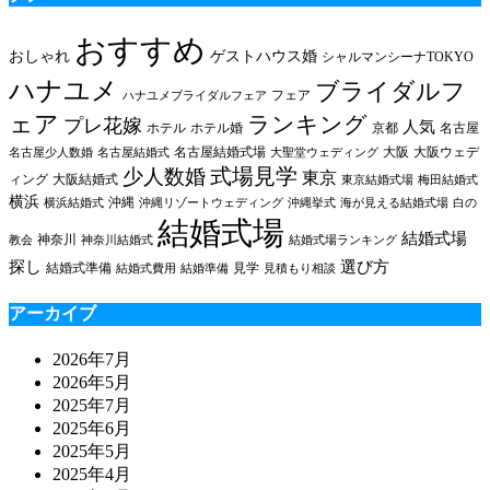
おすすめ
おしゃれ
ゲストハウス婚
シャルマンシーナTOKYO
ハナユメ
ブライダルフ
フェア
ハナユメブライダルフェア
ェア
ランキング
プレ花嫁
人気
ホテル
ホテル婚
京都
名古屋
名古屋結婚式場
大阪
大阪ウェデ
名古屋少人数婚
名古屋結婚式
大聖堂ウェディング
式場見学
少人数婚
東京
ィング
大阪結婚式
東京結婚式場
梅田結婚式
横浜
沖縄
横浜結婚式
沖縄リゾートウェディング
沖縄挙式
海が見える結婚式場
白の
結婚式場
結婚式場
神奈川
教会
神奈川結婚式
結婚式場ランキング
探し
選び方
結婚式準備
見学
結婚式費用
結婚準備
見積もり相談
アーカイブ
2026年7月
2026年5月
2025年7月
2025年6月
2025年5月
2025年4月