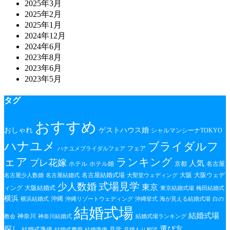
2025年3月
2025年2月
2025年1月
2024年12月
2024年6月
2023年8月
2023年6月
2023年5月
タグ
おすすめ
おしゃれ
ゲストハウス婚
シャルマンシーナTOKYO
ハナユメ
ブライダルフ
フェア
ハナユメブライダルフェア
ェア
ランキング
プレ花嫁
人気
ホテル
ホテル婚
京都
名古屋
名古屋結婚式場
大阪
大阪ウェデ
名古屋少人数婚
名古屋結婚式
大聖堂ウェディング
式場見学
少人数婚
東京
ィング
大阪結婚式
東京結婚式場
梅田結婚式
横浜
沖縄
横浜結婚式
沖縄リゾートウェディング
沖縄挙式
海が見える結婚式場
白の
結婚式場
結婚式場
神奈川
教会
神奈川結婚式
結婚式場ランキング
探し
選び方
結婚式準備
見学
結婚式費用
結婚準備
見積もり相談