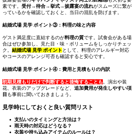
素です。
受付→待合→挙式→披露宴の流れ
がスムーズに繋が
っているかを確認しておくと、当日の混乱を防げます。
結婚式場 見学 ポイント③：料理の味と内容
ゲスト満足度に直結するのが
料理の質
です。試食会がある場
合はぜひ参加し、見た目・味・ボリュームをしっかりチェッ
ク。
結婚式場 見学 ポイント
として、料理のアレルギー対応
やコースのアレンジ可否も確認すると安心です。
結婚式場 見学 ポイント④：費用と見積もりの内訳
初期見積もりだけで判断すると後悔することも
。演出や装
花、衣装のアップグレードなど、
追加費用が発生しやすい項
目
も事前に聞いておきましょう。
見学時にしておくと良い質問リスト
支払いのタイミングと方法は？
雨天時の対応はどうなる？
衣装や持ち込みアイテムのルールは？