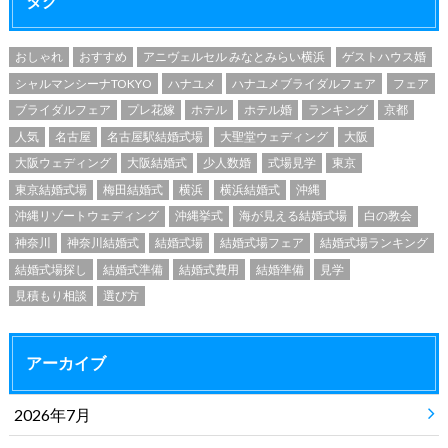
タグ
おしゃれ
おすすめ
アニヴェルセル みなとみらい横浜
ゲストハウス婚
シャルマンシーナTOKYO
ハナユメ
ハナユメブライダルフェア
フェア
ブライダルフェア
プレ花嫁
ホテル
ホテル婚
ランキング
京都
人気
名古屋
名古屋駅結婚式場
大聖堂ウェディング
大阪
大阪ウェディング
大阪結婚式
少人数婚
式場見学
東京
東京結婚式場
梅田結婚式
横浜
横浜結婚式
沖縄
沖縄リゾートウェディング
沖縄挙式
海が見える結婚式場
白の教会
神奈川
神奈川結婚式
結婚式場
結婚式場フェア
結婚式場ランキング
結婚式場探し
結婚式準備
結婚式費用
結婚準備
見学
見積もり相談
選び方
アーカイブ
2026年7月