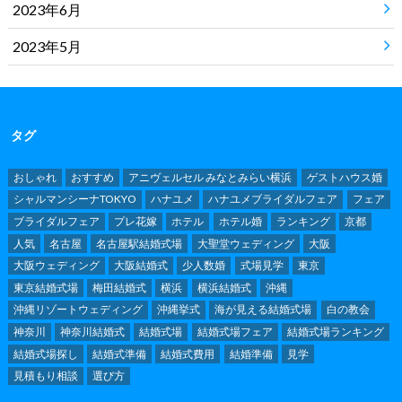
2023年6月
2023年5月
タグ
おしゃれ
おすすめ
アニヴェルセル みなとみらい横浜
ゲストハウス婚
シャルマンシーナTOKYO
ハナユメ
ハナユメブライダルフェア
フェア
ブライダルフェア
プレ花嫁
ホテル
ホテル婚
ランキング
京都
人気
名古屋
名古屋駅結婚式場
大聖堂ウェディング
大阪
大阪ウェディング
大阪結婚式
少人数婚
式場見学
東京
東京結婚式場
梅田結婚式
横浜
横浜結婚式
沖縄
沖縄リゾートウェディング
沖縄挙式
海が見える結婚式場
白の教会
神奈川
神奈川結婚式
結婚式場
結婚式場フェア
結婚式場ランキング
結婚式場探し
結婚式準備
結婚式費用
結婚準備
見学
見積もり相談
選び方