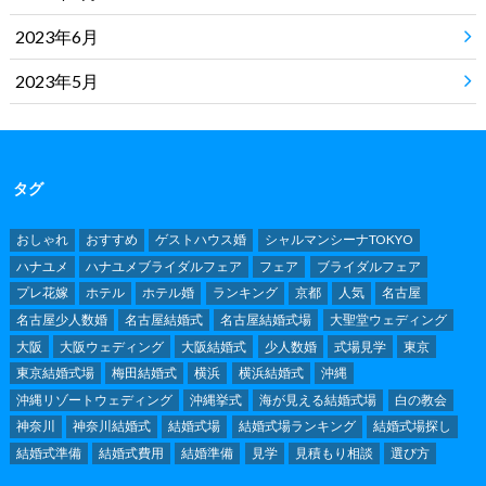
2023年6月
2023年5月
タグ
おしゃれ
おすすめ
ゲストハウス婚
シャルマンシーナTOKYO
ハナユメ
ハナユメブライダルフェア
フェア
ブライダルフェア
プレ花嫁
ホテル
ホテル婚
ランキング
京都
人気
名古屋
名古屋少人数婚
名古屋結婚式
名古屋結婚式場
大聖堂ウェディング
大阪
大阪ウェディング
大阪結婚式
少人数婚
式場見学
東京
東京結婚式場
梅田結婚式
横浜
横浜結婚式
沖縄
沖縄リゾートウェディング
沖縄挙式
海が見える結婚式場
白の教会
神奈川
神奈川結婚式
結婚式場
結婚式場ランキング
結婚式場探し
結婚式準備
結婚式費用
結婚準備
見学
見積もり相談
選び方