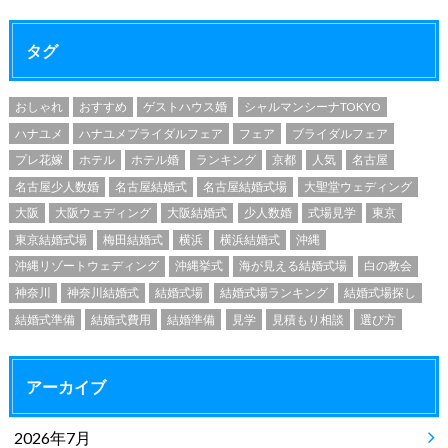
タグ
おしゃれ
おすすめ
ゲストハウス婚
シャルマンシーナTOKYO
ハナユメ
ハナユメブライダルフェア
フェア
ブライダルフェア
プレ花嫁
ホテル
ホテル婚
ランキング
京都
人気
名古屋
名古屋少人数婚
名古屋結婚式
名古屋結婚式場
大聖堂ウェディング
大阪
大阪ウェディング
大阪結婚式
少人数婚
式場見学
東京
東京結婚式場
梅田結婚式
横浜
横浜結婚式
沖縄
沖縄リゾートウェディング
沖縄挙式
海が見える結婚式場
白の教会
神奈川
神奈川結婚式
結婚式場
結婚式場ランキング
結婚式場探し
結婚式準備
結婚式費用
結婚準備
見学
見積もり相談
選び方
アーカイブ
2026年7月